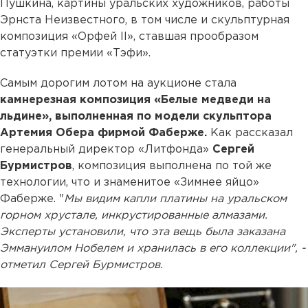
Пушкина, картины уральских художников, работы
Эрнста Неизвестного, в том числе и скульптурная
композиция «Орфей II», ставшая прообразом
статуэтки премии «Тэфи».
Самым дорогим лотом на аукционе стала
камнерезная композиция «Белые медведи на
льдине», выполненная по модели скульптора
Артемия Обера фирмой Фаберже.
Как рассказал
генеральный директор «Литфонда»
Сергей
Бурмистров
, композиция выполнена по той же
технологии, что и знаменитое «Зимнее яйцо»
Фаберже. "
Мы видим капли платины на уральском
горном хрустале, инкрустированные алмазами.
Эксперты установили, что эта вещь была заказана
Эммануилом Нобелем и хранилась в его коллекции", -
отметил Сергей Бурмистров.