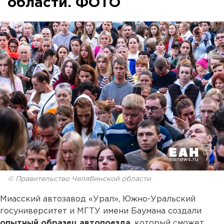
области. ФОТО
© Правительство Челябинской области
Миасский автозавод «Урал», Южно-Уральский
госуниверситет и МГТУ имени Баумана создали
опытный образец автопоезда
, который сможет