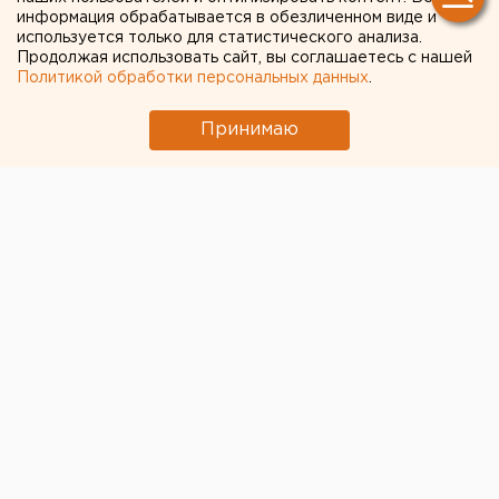
информация обрабатывается в обезличенном виде и
используется только для статистического анализа.
Продолжая использовать сайт, вы соглашаетесь с нашей
ЧИТАЙТЕ ТАКЖЕ:
Политикой обработки персональных данных
.
Приложение УБРиР возобновило работу
Принимаю
Власти Екатеринбурга рассказали о борьбе с
желтой водой
Федеральные компании не могут найти в
Екатеринбурге земли под апартаменты
Исторический центр Оренбурга застроят по
КРТ, а история с небоскребами — на паузе
Ракетная опасность угрожает Челябинской
области
← НОВОСТИ