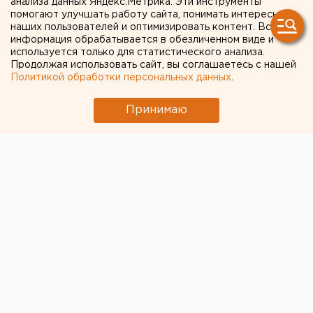
анализа данных Яндекс.Метрика. Эти инструменты
работающую по всему
помогают улучшать работу сайта, понимать интересы
наших пользователей и оптимизировать контент. Вся
Уралу, задержали в Перми
информация обрабатывается в обезличенном виде и
используется только для статистического анализа.
Продолжая использовать сайт, вы соглашаетесь с нашей
Политикой обработки персональных данных
.
Принимаю
© Pixabay.com
В Перми полиция задержала
банду