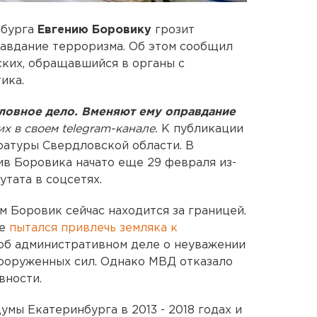
бурга
Евгению Боровику
грозит
равдание терроризма. Об этом сообщил
ких, обращавшийся в органы с
ика.
ловное дело. Вменяют ему оправдание
их в своем telegram-канале.
К публикации
ратуры Свердловской области. В
ив Боровика начато еще 29 февраля из-
тата в соцсетях.
 Боровик сейчас находится за границей.
же
пытался привлечь земляка к
 об административном деле о неуважении
Вооруженных сил. Однако МВД отказало
вности.
мы Екатеринбурга в 2013 - 2018 годах и