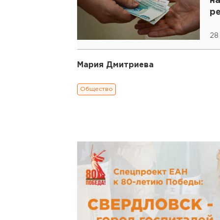
н
р
28
Мария Дмитриева
Общество