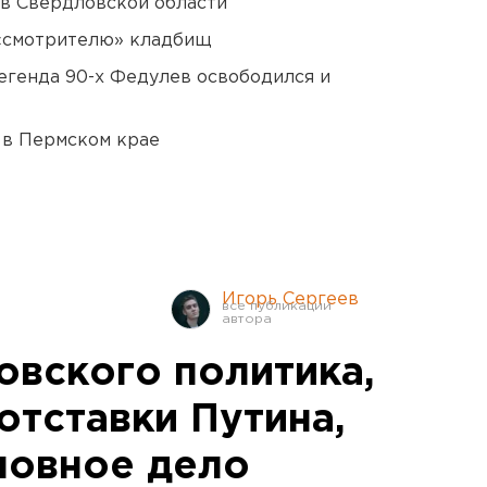
 в Свердловской области
 «смотрителю» кладбищ
егенда 90-х Федулев освободился и
 в Пермском крае
Игорь Сергеев
овского политика,
отставки Путина,
ловное дело