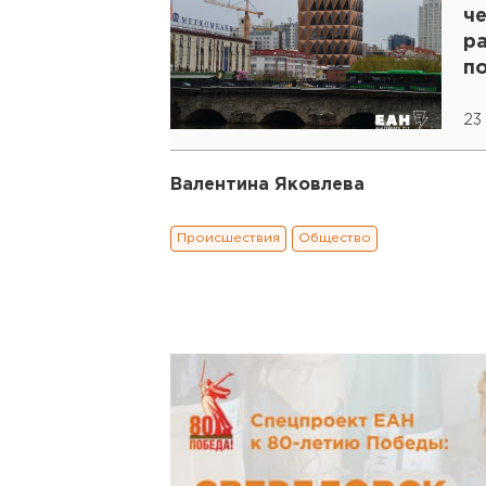
ч
р
п
В
23
Валентина Яковлева
Происшествия
Общество