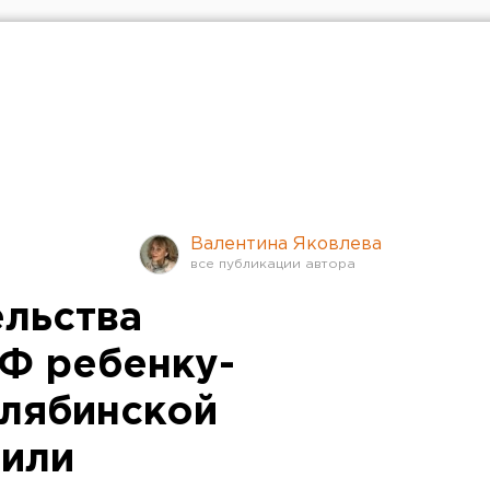
Валентина Яковлева
льства
Ф ребенку-
елябинской
чили