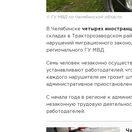
© ГУ МВД по Челябинской области
В Челябинске
четырех иностранц
складах в Тракторозаводском рай
нарушений миграционного законо
регионального ГУ МВД.
Семь человек незаконно осуществ
устанавливают работодателей, что
каждого нарушителя им грозит шт
административное приостановлени
С начала года в регионе к админи
незаконную трудовую деятельност
работодателей.
Ч