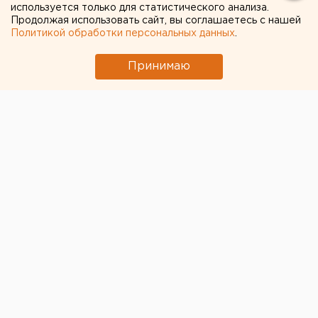
используется только для статистического анализа.
Продолжая использовать сайт, вы соглашаетесь с нашей
Политикой обработки персональных данных
.
Принимаю
© Страница Лены Миро в соцсетях
Умерла писательница и блогер
Лена Миро
,
прославившаяся провокационными публикациями в
"Живом Журнале". Как утверждает светский
telegram-канал "Admin.Anshlak", россиянка
скончалась в США.