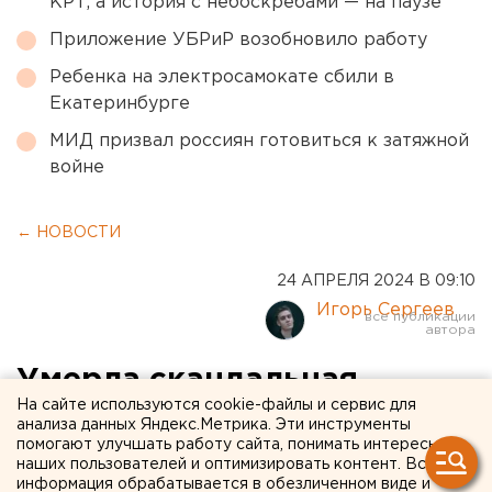
КРТ, а история с небоскребами — на паузе
Приложение УБРиР возобновило работу
Ребенка на электросамокате сбили в
Екатеринбурге
МИД призвал россиян готовиться к затяжной
войне
← НОВОСТИ
24 АПРЕЛЯ 2024 В 09:10
Игорь Сергеев
Умерла скандальная
На сайте используются cookie-файлы и сервис для
писательница Лена Миро
анализа данных Яндекс.Метрика. Эти инструменты
помогают улучшать работу сайта, понимать интересы
наших пользователей и оптимизировать контент. Вся
информация обрабатывается в обезличенном виде и