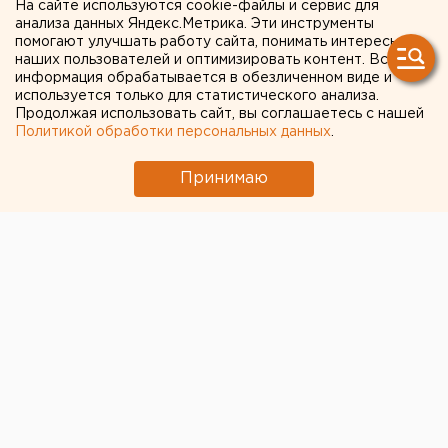
На сайте используются cookie-файлы и сервис для
выступила в защиту
анализа данных Яндекс.Метрика. Эти инструменты
помогают улучшать работу сайта, понимать интересы
матерей старше 25 лет
наших пользователей и оптимизировать контент. Вся
информация обрабатывается в обезличенном виде и
используется только для статистического анализа.
Продолжая использовать сайт, вы соглашаетесь с нашей
Политикой обработки персональных данных
.
Принимаю
Депутат
Нина Останина
критически высказалась по
поводу
выплат женщинам, родившим до 25 лет
,