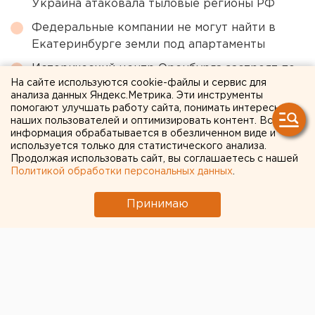
Украина атаковала тыловые регионы РФ
Федеральные компании не могут найти в
Екатеринбурге земли под апартаменты
Исторический центр Оренбурга застроят по
На сайте используются cookie-файлы и сервис для
КРТ, а история с небоскребами — на паузе
анализа данных Яндекс.Метрика. Эти инструменты
помогают улучшать работу сайта, понимать интересы
Приложение УБРиР возобновило работу
наших пользователей и оптимизировать контент. Вся
Стало известно о состоянии создателя дрона
информация обрабатывается в обезличенном виде и
используется только для статистического анализа.
«Упырь» Ткачука после покушения под
Продолжая использовать сайт, вы соглашаетесь с нашей
Екатеринбургом
Политикой обработки персональных данных
.
Принимаю
← НОВОСТИ
28 ИЮНЯ 2024 В 09:37
Екатерина Землянская
Трамп пообещал «очень