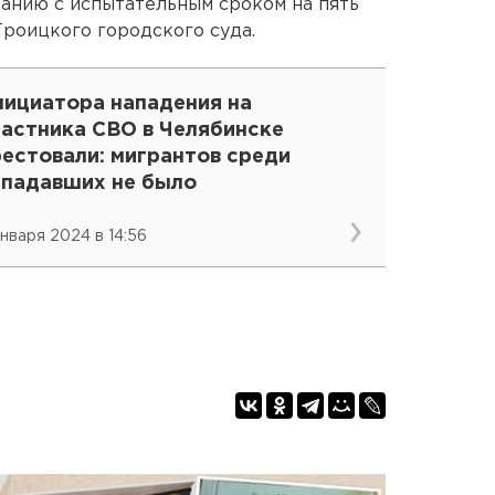
занию с испытательным сроком на пять
Троицкого городского суда.
нициатора нападения на
частника СВО в Челябинске
рестовали: мигрантов среди
ападавших не было
января 2024 в 14:56