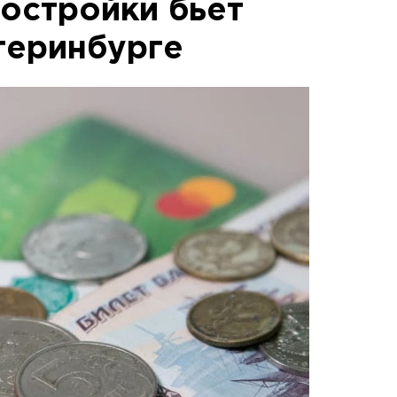
востройки бьет
теринбурге