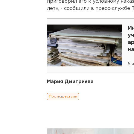
приговорил его к условному нака
лет», - сообщили в пресс-службе 
И
у
а
н
5 
Мария Дмитриева
Происшествия