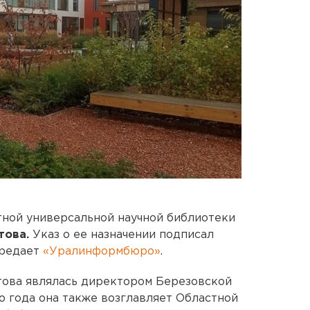
ной универсальной научной библиотеки
това.
Указ о ее назначении подписал
ередает
«Уралинформбюро»
.
това являлась директором Березовской
о года она также возглавляет Областной