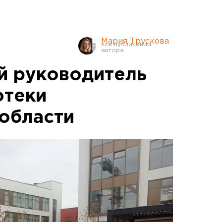
Мария Трускова
й руководитель
отеки
области