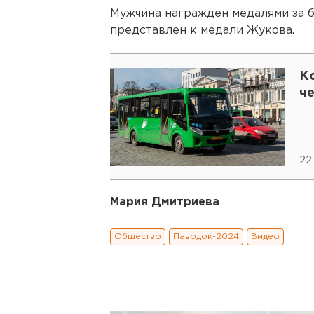
Мужчина награжден медалями за бо
представлен к медали Жукова.
К
ч
22
Мария Дмитриева
Общество
Паводок-2024
Видео