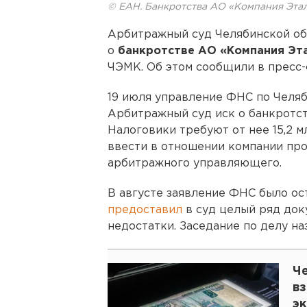
© ЕАН. Банкротства АО «Компания Эта
Арбитражный суд Челябинской об
о
банкротстве АО «Компания Эт
ЧЭМК. Об этом сообщили в пресс-
19 июля управление ФНС по Челяб
Арбитражный суд иск о банкротст
Налоговики требуют от нее 15,2 м
ввести в отношении компании про
арбитражного управляющего.
В августе заявление ФНС было ос
предоставил
в суд целый ряд док
недостатки. Заседание по делу наз
Ч
в
э