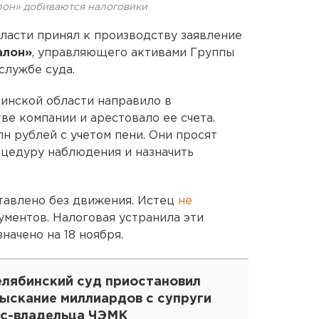
лон» добиваются налоговики
ласти принял к производству заявление
алон»
, управляющего активами Группы
службе суда.
инской области направило в
ве компании и арестовало ее счета.
лн рублей с учетом пени. Они просят
цедуру наблюдения и назначить
тавлено без движения. Истец
не
ументов. Налоговая устранила эти
начено на 18 ноября.
елябинский суд приостановил
зыскание миллиардов с супруги
кс-владельца ЧЭМК