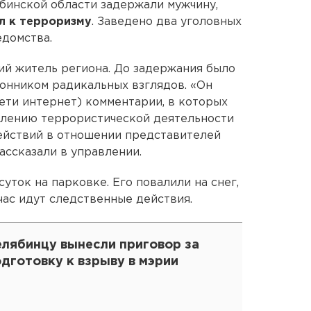
бинской области задержали мужчину,
л к терроризму
. Заведено два уголовных
едомства.
ий житель региона. До задержания было
ронником радикальных взглядов. «Он
сети интернет) комментарии, в которых
лению террористической деятельности
йствий в отношении представителей
ассказали в управлении.
уток на парковке. Его повалили на снег,
час идут следственные действия.
елябинцу вынесли приговор за
дготовку к взрыву в мэрии