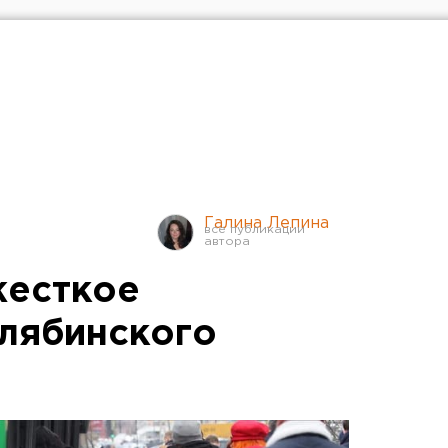
Галина Лепина
жесткое
лябинского