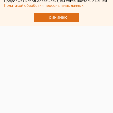
Ракетная опасность угрожает Челябинской
Продолжая использовать сайт, вы соглашаетесь с нашей
Политикой обработки персональных данных
.
области
Прокуратура не оставляет попыток добиться
Принимаю
сноса «Шарташ Пляжа» в Екатеринбурге
Свердловская криминальная легенда 90-х
Федулев освободился и вернулся в
Екатеринбург
Ракетную опасность объявили в
Свердловской области
Челябинцев предупредили о возможном
выходе из берегов реки Миасс
← НОВОСТИ
18 ДЕКАБРЯ 2024 В 13:47
ЕАНовости