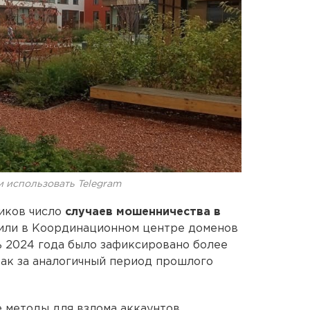
и использовать Telegram
иков число
случаев мошенничества в
щили в Координационном центре доменов
рь 2024 года было зафиксировано более
 как за аналогичный период прошлого
 методы для взлома аккаунтов