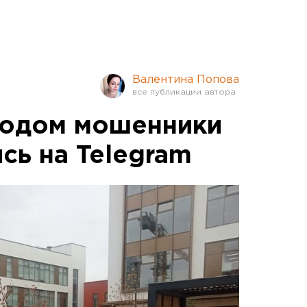
Валентина Попова
годом мошенники
сь на Telegram