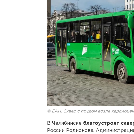
© ЕАН. Сквер с прудом возле кардиоце
В Челябинске
благоустроят скве
России Родионова. Администраци