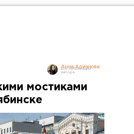
Анна Адианова
кими мостиками
ябинске