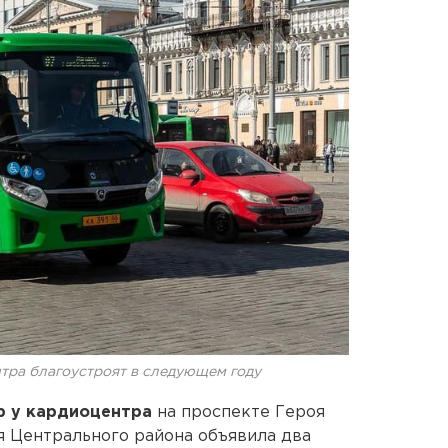
нтра благоустроят в следующем году
р у кардиоцентра
на проспекте Героя
я Центрального района объявила два