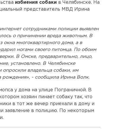
льства
избиения собаки
в Челябинске. На
ициальный представитель МВД Ирина
 интернет сотрудниками полиции выявлен
алось о причинении вреда животным. В
 окна многоквартирного дома, а в
ударил ногами своего питомца. По обоим
ерки. В Омске, предварительно, лицо,
ие, установлено. В Челябинске
 опросили владельца собаки, им
а рождения», - сообщила Ирина Волк.
опса у дома на улице Пограничной. В
котором хозяин пинает собаку так, что
ники в тот же вечер приехали в дому и
ли заявление в полицию. По некоторым
и.