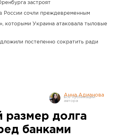
Оренбурга застроят
в России сочли преждевременным
», которыми Украина атаковала тыловые
едложили постепенно сократить ради
Анна Адианова
й размер долга
ред банками