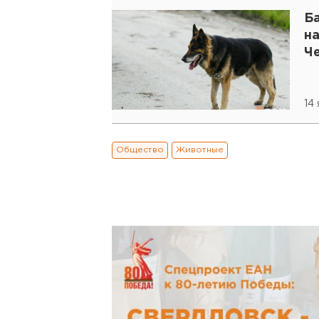
Б
на
Ч
14
Общество
Животные