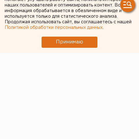
нового ФОК под Верхней
наших пользователей и оптимизировать контент. Вся
Пышмой
информация обрабатывается в обезличенном виде и
используется только для статистического анализа.
Продолжая использовать сайт, вы соглашаетесь с нашей
Депутат Алексей Свалов рассказал о
Политикой обработки персональных данных
.
возведении ФОК в поселке Исеть
Принимаю