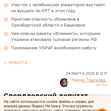
Участок с челябинским элеватором выставят
на аукцион по КРТ в этом году
Ракетная опасность объявлена в
Оренбургской области и Башкирии
Чем опасны ракеты «Фламинго», которыми
Украина атаковала тыловые регионы РФ
Приложение УБРиР возобновило работу
← НОВОСТИ
24 МАРТА 2025 В 12:17
Мария Трускова
Свердловский депутат
На сайте используются cookie-файлы и сервис для
рассказал о строительстве
анализа данных Яндекс.Метрика. Эти инструменты
помогают улучшать работу сайта, понимать интересы