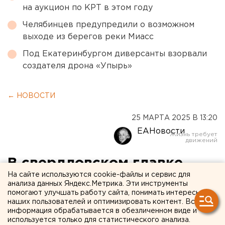
на аукцион по КРТ в этом году
Челябинцев предупредили о возможном
выходе из берегов реки Миасс
Под Екатеринбургом диверсанты взорвали
создателя дрона «Упырь»
← НОВОСТИ
25 МАРТА 2025 В 13:20
ЕАНовости
В свердловском главке
На сайте используются cookie-файлы и сервис для
назвали самые «горячие»
анализа данных Яндекс.Метрика. Эти инструменты
помогают улучшать работу сайта, понимать интересы
города с нехваткой
наших пользователей и оптимизировать контент. Вся
полицейских
информация обрабатывается в обезличенном виде и
используется только для статистического анализа.