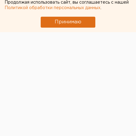
Продолжая использовать сайт, вы соглашаетесь с нашей
Глава свердловской полиции заявил о
Политикой обработки персональных данных
.
некомплекте штата
Принимаю
© ЕАН / Архивное фото
В Свердловской области
дефицит сотрудников