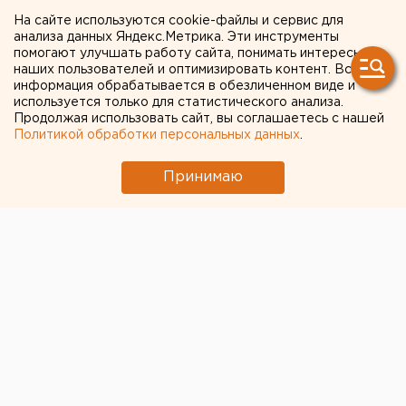
Мария Трускова
На сайте используются cookie-файлы и сервис для
анализа данных Яндекс.Метрика. Эти инструменты
помогают улучшать работу сайта, понимать интересы
Рецидивист напал на
наших пользователей и оптимизировать контент. Вся
информация обрабатывается в обезличенном виде и
школьницу в Курганской
используется только для статистического анализа.
области
Продолжая использовать сайт, вы соглашаетесь с нашей
Политикой обработки персональных данных
.
В Шадринске неоднократно судимый мужчина
Принимаю
напал на школьницу в лесу