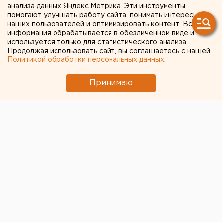
Бубнов прокомментировал
анализа данных Яндекс.Метрика. Эти инструменты
помогают улучшать работу сайта, понимать интересы
слухи о своей отставке
наших пользователей и оптимизировать контент. Вся
информация обрабатывается в обезличенном виде и
Бубнов прокомментировал слухи о своей
используется только для статистического анализа.
Продолжая использовать сайт, вы соглашаетесь с нашей
отставке
Политикой обработки персональных данных
.
Принимаю