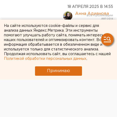
18 АПРЕЛЯ 2025 В 14:55
Анна Адианова
На сайте используются cookie-файлы и сервис для
Челябинца задержали за
анализа данных Яндекс.Метрика. Эти инструменты
помогают улучшать работу сайта, понимать интересы
попытку отправить военное
наших пользователей и оптимизировать контент. Вся
информация обрабатывается в обезличенном виде и
оборудование за границу
используется только для статистического анализа.
Продолжая использовать сайт, вы соглашаетесь с нашей
Политикой обработки персональных данных
.
В Челябинской области пресекли канал
контрабанды продукции военного назначения
Принимаю