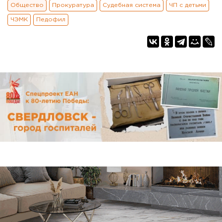
Общество
Прокуратура
Судебная система
ЧП с детьми
ЧЭМК
Педофил