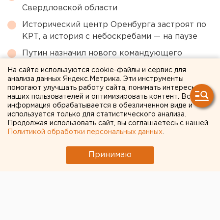
Свердловской области
Исторический центр Оренбурга застроят по
КРТ, а история с небоскребами — на паузе
Путин назначил нового командующего
войсками ЦВО
На сайте используются cookie-файлы и сервис для
анализа данных Яндекс.Метрика. Эти инструменты
Чем опасны ракеты «Фламинго», которыми
помогают улучшать работу сайта, понимать интересы
Украина атаковала тыловые регионы РФ
наших пользователей и оптимизировать контент. Вся
информация обрабатывается в обезличенном виде и
Режим БПЛА-опасности ввели в Пермском
используется только для статистического анализа.
крае
Продолжая использовать сайт, вы соглашаетесь с нашей
Политикой обработки персональных данных
.
← НОВОСТИ
Принимаю
30 АПРЕЛЯ 2025 В 16:45
Валентина Попова
Бывшего вице-губернатора