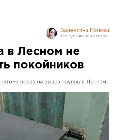
Валентина Попова
а в Лесном не
ть покойников
натома права на вывоз трупов в Лесном