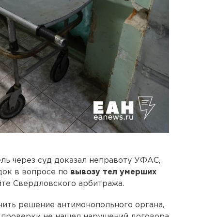
ль через суд доказал неправоту УФАС,
док в вопросе по
вывозу тел умерших
айте Свердловского арбитража.
нить решение антимонопольного органа,
й проверки не нашел нарушений договора