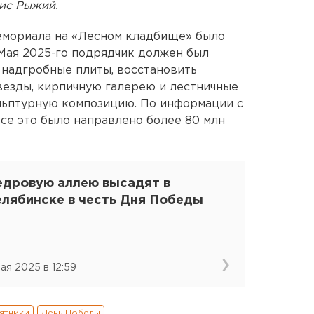
ис Рыжий.
емориала на «Лесном кладбище» было
 Мая 2025-го подрядчик должен был
надгробные плиты, восстановить
везды, кирпичную галерею и лестничные
льптурную композицию. По информации с
все это было направлено более 80 млн
едровую аллею высадят в
елябинске в честь Дня Победы
мая 2025 в 12:59
ятники
День Победы