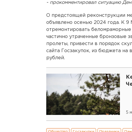
- прокомментировал ситуацию Ден
О предстоящей реконструкции м
объявлено осенью 2024 года. К 9
отремонтировать беломраморные 
частично утраченные бронзовые з
пролеты, привести в порядок ску
сайта Госзакупок, из бюджета на 
рублей.
К
Ч
5 
Общество
Госзакупки
Праздники
Пам