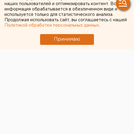
полка» в Екатеринбурге
наших пользователей и оптимизировать контент. Вся
информация обрабатывается в обезличенном виде и
Точкой сбора участников «Бессмертного полка»
используется только для статистического анализа.
Продолжая использовать сайт, вы соглашаетесь с нашей
в Екатеринбурге станет площадка возле Храма
Политикой обработки персональных данных
.
на Крови
Принимаю
© ЕАН. Архив