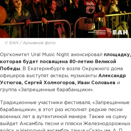
© ЕАН / Архивное фото
Оргкомитет Ural Music Night анонсировал
площадку,
которая будет посвящена 80-летию Великой
Победы
. В Екатеринбурге возле Окружного дома
офицеров выступят актеры, музыканты
Александр
Устюгов, Сергей Холмогоров, Иван Соловьев
и
группа «Запрещенные барабанщики».
Традиционные участники фестиваля, «Запрещенные
барабанщики», в этот раз исполнят редкие песни
военных лет в аутентичной манере. Также на сцену
выйдет Ансамбль песни и пляски Железнодорожных
войск и Народный ансамбль танца «Сказ» им. А. П.