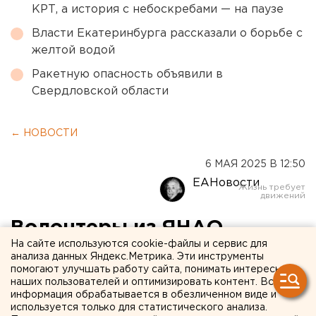
КРТ, а история с небоскребами — на паузе
Власти Екатеринбурга рассказали о борьбе с
желтой водой
Ракетную опасность объявили в
Свердловской области
← НОВОСТИ
6 МАЯ 2025 В 12:50
ЕАНовости
Волонтеры из ЯНАО
На сайте используются cookie-файлы и сервис для
помогают организовать
анализа данных Яндекс.Метрика. Эти инструменты
помогают улучшать работу сайта, понимать интересы
главный парад Победы на
наших пользователей и оптимизировать контент. Вся
Красной площади
информация обрабатывается в обезличенном виде и
используется только для статистического анализа.