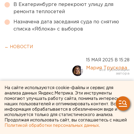
В Екатеринбурге перекроют улицу для
ремонта теплосетей
Назначена дата заседания суда по снятию
списка «Яблока» с выборов
← НОВОСТИ
15 МАЯ 2025 В 15:28
Мария Трускова
Экс-директору
На сайте используются cookie-файлы и сервис для
анализа данных Яндекс.Метрика. Эти инструменты
«Курганавтодора» вынесли
помогают улучшать работу сайта, понимать интересы
наших пользователей и оптимизировать контент. Вся
приговор
информация обрабатывается в обезличенном виде и
используется только для статистического анализа.
Продолжая использовать сайт, вы соглашаетесь с нашей
Бывший директор «Курганавтодора» получил
Политикой обработки персональных данных
.
штраф за злоупотребление полномочиями