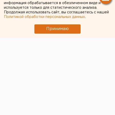
В Екатеринбурге начались соревнования
информация обрабатывается в обезличенном виде и
спецназовцев России и Киргизии
используется только для статистического анализа.
Продолжая использовать сайт, вы соглашаетесь с нашей
Политикой обработки персональных данных
.
Принимаю
© ЕАН. Архив
В Екатеринбурге на полигоне «Свердловский»
начались
состязания спецназовцев «Вызов»
.