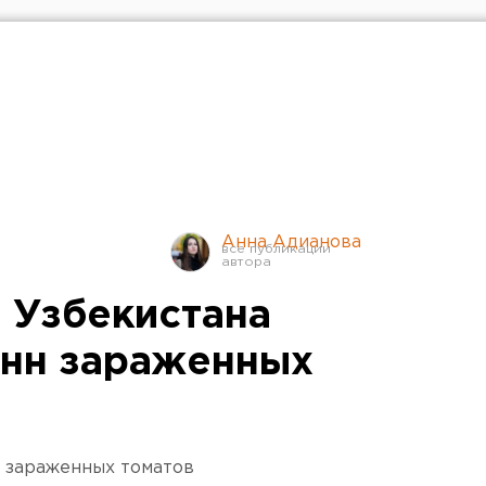
Анна Адианова
з Узбекистана
онн зараженных
 зараженных томатов