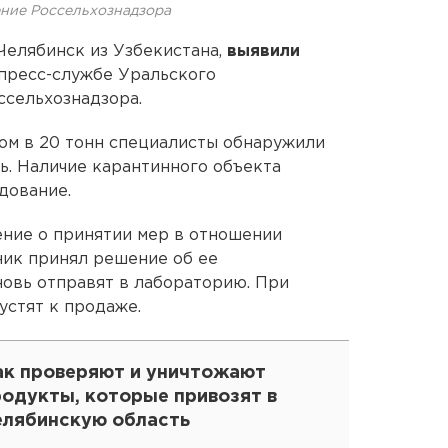
ние Россельхознадзора
Челябинск из Узбекистана,
выявили
 пресс-службе Уральского
ссельхознадзора.
ом в 20 тонн специалисты обнаружили
. Наличие карантинного объекта
дование.
ение о принятии мер в отношении
ник принял решение об ее
новь отправят в лабораторию. При
устят к продаже.
ак проверяют и уничтожают
родукты, которые привозят в
елябинскую область