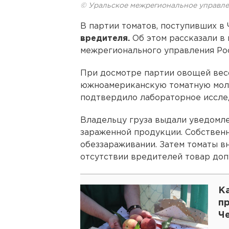
© Уральское межрегиональное управле
В партии томатов, поступивших в 
вредителя.
Об этом рассказали в
межрегионального управления Ро
При досмотре партии овощей вес
южноамериканскую томатную моль
подтвердило лабораторное иссле
Владельцу груза выдали уведомл
зараженной продукции. Собствен
обеззараживании. Затем томаты в
отсутствии вредителей товар доп
К
п
Ч