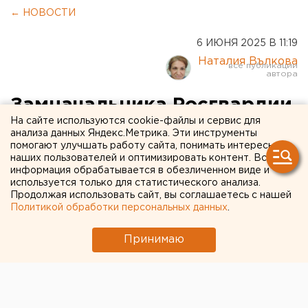
← НОВОСТИ
6 ИЮНЯ 2025 В 11:19
Наталия Вълкова
Замначальника Росгвардии
На сайте используются cookie-файлы и сервис для
задержан в Оренбурге за
анализа данных Яндекс.Метрика. Эти инструменты
помогают улучшать работу сайта, понимать интересы
взятку
наших пользователей и оптимизировать контент. Вся
информация обрабатывается в обезличенном виде и
За крупную взятку в Оренбурге задержан
используется только для статистического анализа.
Продолжая использовать сайт, вы соглашаетесь с нашей
замначальника региональной Росгвардии
Политикой обработки персональных данных
.
Принимаю