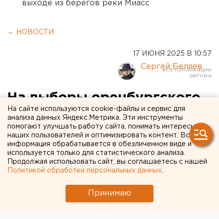
выходе из берегов реки Миасс
← НОВОСТИ
17 ИЮНЯ 2025 В 10:57
Сергей Беляев
На выборы оренбургского
На сайте используются cookie-файлы и сервис для
губернатора от «Новых
анализа данных Яндекс.Метрика. Эти инструменты
помогают улучшать работу сайта, понимать интересы
людей» пойдет
наших пользователей и оптимизировать контент. Вся
представитель «мудрых
информация обрабатывается в обезличенном виде и
используется только для статистического анализа.
родителей»
Продолжая использовать сайт, вы соглашаетесь с нашей
Политикой обработки персональных данных
.
«Новые люди» выдвинули Карину Салихову на
Принимаю
выборы губернатора Оренбургской области