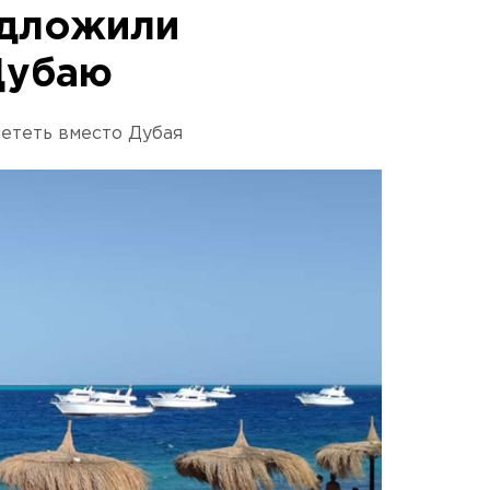
едложили
Дубаю
лететь вместо Дубая