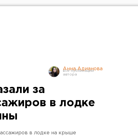
Анна Адианова
азали за
сажиров в лодке
ины
пассажиров в лодке на крыше