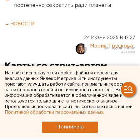
постепенно сократить ради планеты
← НОВОСТИ
24 ИЮНЯ 2025 В 17:27
Мария Трускова
Карты со стрит-артом,
На сайте используются cookie-файлы и сервис для
бинго-квест и трейлер
анализа данных Яндекс.Метрика. Эти инструменты
помогают улучшать работу сайта, понимать интересы
вашего лета: Сбер
наших пользователей и оптимизировать контент. Вся
приглашает на «Ночь
информация обрабатывается в обезличенном виде и
используется только для статистического анализа.
музыки» в Екатеринбурге
Продолжая использовать сайт, вы соглашаетесь с нашей
Политикой обработки персональных данных
.
Сбер и его партнеры подготовили
Принимаю
екатеринбуржцам подарки и сюрпризы к «Ночи
музыки»