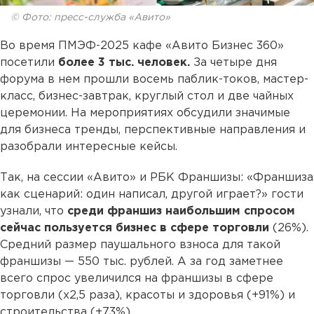
© Фото: пресс-служба «Авито»
Во время ПМЭФ-2025 кафе «Авито Бизнес 360»
посетили
более 3 тыс. человек.
За четыре дня
форума в нем прошли восемь паблик-токов, мастер-
класс, бизнес-завтрак, круглый стол и две чайных
церемонии. На мероприятиях обсудили значимые
для бизнеса тренды, перспективные направления и
разобрали интересные кейсы.
Так, на сессии «Авито» и РБК Франшизы: «Франшиза
как сценарий: один написал, другой играет?» гости
узнали, что
среди франшиз наибольшим спросом
сейчас пользуется бизнес в сфере торговли
(26%).
Средний размер паушального взноса для такой
франшизы — 550 тыс. рублей. А за год заметнее
всего спрос увеличился на франшизы в сфере
торговли (х2,5 раза), красоты и здоровья (+91%) и
строительства (+73%).