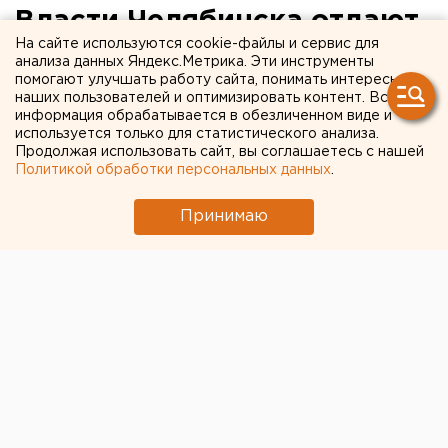
Власти Челябинска отдают
На сайте используются cookie-файлы и сервис для
под реновацию частный
анализа данных Яндекс.Метрика. Эти инструменты
помогают улучшать работу сайта, понимать интересы
сектор
наших пользователей и оптимизировать контент. Вся
информация обрабатывается в обезличенном виде и
Власти Челябинска приняли решение отдать под
используется только для статистического анализа.
Продолжая использовать сайт, вы соглашаетесь с нашей
КРТ еще шесть участков
Политикой обработки персональных данных
.
Принимаю