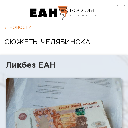
[18+]
РОССИЯ
Екатеринбург
← НОВОСТИ
Челябинск
СЮЖЕТЫ ЧЕЛЯБИНСКА
Курган
Оренбург
Ликбез ЕАН