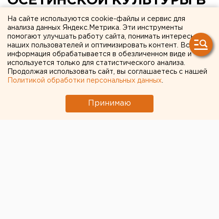
ОСЕТИНСКОЙ КУЛЬТУРЫ В
ЕКАТЕРИНБУРГ ПРИБУДЕТ
На сайте используются cookie-файлы и сервис для
анализа данных Яндекс.Метрика. Эти инструменты
ФУТБОЛЬНАЯ КОМАНДА
помогают улучшать работу сайта, понимать интересы
наших пользователей и оптимизировать контент. Вся
ШКОЛЬНИКОВ ИЗ БЕСЛАНА
информация обрабатывается в обезличенном виде и
используется только для статистического анализа.
ЕКАТЕРИНБУРГ. 7 января в рамках дней
Продолжая использовать сайт, вы соглашаетесь с нашей
Политикой обработки персональных данных
.
осетинской культуры на Среднем Урале в
Екатеринбург прибудет футбольная команда
Принимаю
школьников из Беслана, сообщили в пресс-
службе уполномоченного по правам человека
Свердловской области.
ЕКАТЕРИНБУРГ. 7 января в рамках дней осетинской
культуры на Среднем Урале в Екатеринбург
прибудет футбольная команда школьников из
Беслана, сообщили в пресс-службе
уполномоченного по правам человека Свердловской
области. 15 юных жителей Северной Осетии примут