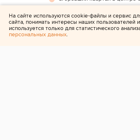
В Екатеринбурге горит склад W
На сайте используются cookie-файлы и сервис д
сайта, понимать интересы наших пользователей 
используется только для статистического анализ
персональных данных
.
← НОВОСТИ
28 ЯНВАРЯ 2009 В 13:11
Evraz Group го
долги за энер
Evraz Group удалось договоритьс
возобновлении поставок электроэ
сообщает газета
«Коммерасантъ»
.
погашать накопившуюся задолжен
вариантов обсуждается погашение