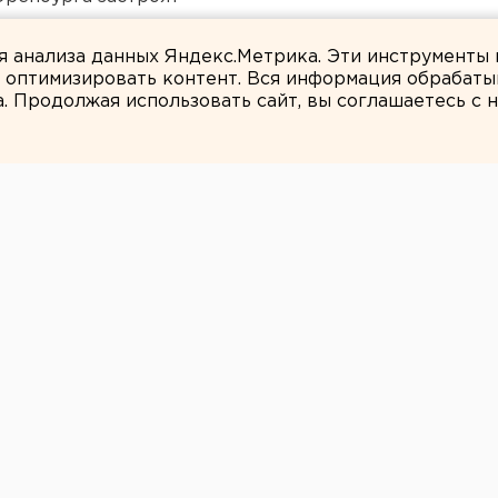
ildberries
ля анализа данных Яндекс.Метрика. Эти инструменты
и оптимизировать контент. Вся информация обрабаты
а. Продолжая использовать сайт, вы соглашаетесь с
ЕАНовости
тов отдавать
гию векселями
я со «Свердловэнергосбытом» о
нергии на уральские комбинаты,
Теперь стороны решают, как Evraz будет
ность перед поставщиком. В числе
 части долга векселями Evraz. Этот