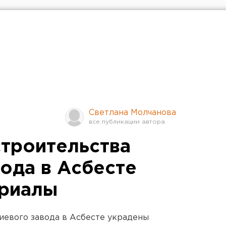
Светлана Молчанова
строительства
вода в Асбесте
ериалы
иевого завода в Асбесте украдены