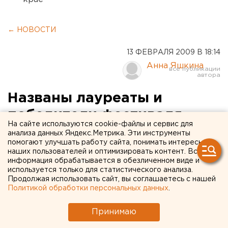
← НОВОСТИ
13 ФЕВРАЛЯ 2009 В 18:14
Анна Яшкина
Названы лауреаты и
победители фестиваля
На сайте используются cookie-файлы и сервис для
«Газпром» «Факел»
анализа данных Яндекс.Метрика. Эти инструменты
помогают улучшать работу сайта, понимать интересы
наших пользователей и оптимизировать контент. Вся
Названы лауреаты и победители фестиваля
информация обрабатывается в обезличенном виде и
«Газпром» «Факел», сообщили агентству ЕАН
используется только для статистического анализа.
Продолжая использовать сайт, вы соглашаетесь с нашей
организаторы.
Политикой обработки персональных данных
.
Названы лауреаты и победители фестиваля
Принимаю
«Газпром» «Факел», сообщили агентству ЕАН
организаторы.