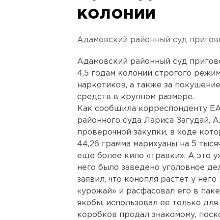
колонии
Адамовский районный суд пригов
Адамовский районный суд пригов
4,5 годам колонии строгого режи
наркотиков, а также за покушени
средств в крупном размере.
Как сообщила корреспонденту ЕА
районного суда Лариса Загудай, 
проверочной закупки, в ходе кот
44,26 грамма марихуаны на 5 тыся
еще более кило «травки». А это у
него было заведено уголовное де
заявил, что конопля растет у него
«урожай» и расфасовал его в паке
якобы, использовал ее только для
коробков продал знакомому, пос