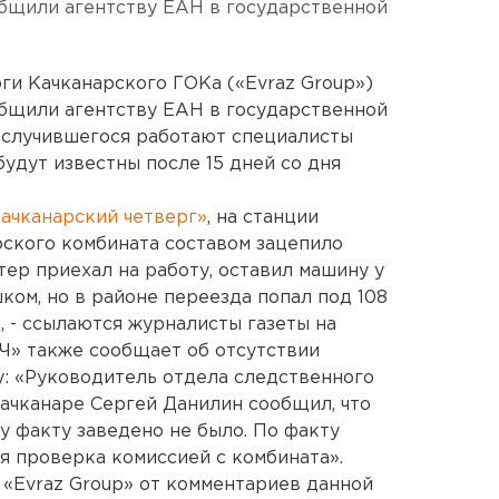
общили агентству ЕАН в государственной
и Качканарского ГОКа («Evraz Group»)
общили агентству ЕАН в государственной
е случившегося работают специалисты
удут известны после 15 дней со дня
ачканарский четверг»
, на станции
ского комбината составом зацепило
ер приехал на работу, оставил машину у
ком, но в районе переезда попал под 108
, - ссылаются журналисты газеты на
КЧ» также сообщает об отсутствии
у: «Руководитель отдела следственного
ачканаре Сергей Данилин сообщил, что
у факту заведено не было. По факту
 проверка комиссией с комбината».
 «Evraz Group» от комментариев данной