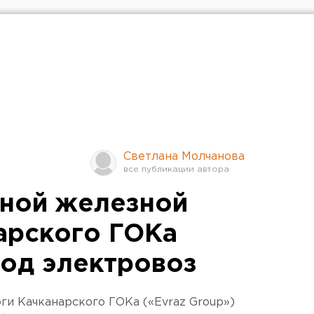
Светлана Молчанова
ной железной
арского ГОКа
под электровоз
и Качканарского ГОКа («Evraz Group»)