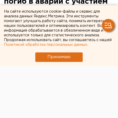
погиб в аварии с участием
двух машин в Нижнем
На сайте используются cookie-файлы и сервис для
анализа данных Яндекс.Метрика. Эти инструменты
Тагиле
помогают улучшать работу сайта, понимать интересы
наших пользователей и оптимизировать контент. Вся
информация обрабатывается в обезличенном виде и
Юный водитель скутера погиб в аварии с
используется только для статистического анализа.
участием двух машин в Нижнем Тагиле,
Продолжая использовать сайт, вы соглашаетесь с нашей
сообщили агентству ЕАН в Областной ГИБДД.
Политикой обработки персональных данных
.
Юный водитель скутера погиб в аварии с участием
Принимаю
двух машин в Нижнем Тагиле, сообщили агентству
ЕАН в Областной ГИБДД.
Вчера вечером в селе Нижнее Павловское на
перекрестке улиц Ленина – Береговая ехали два
скутериста, один из которых при выезде со
второстепенной дороги не предоставил
преимущества в движении автомобилю ГАЗ-3302
под управлением мужчины 1980 года рождения,
который двигался по главной. Произошло