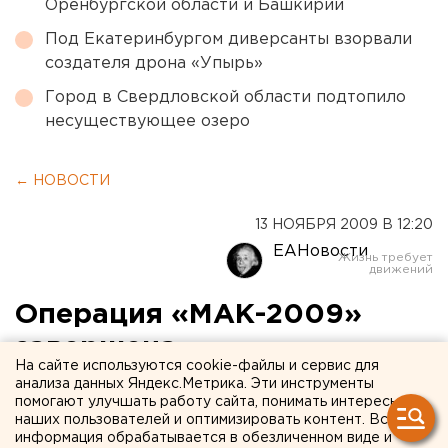
Оренбургской области и Башкирии
Под Екатеринбургом диверсанты взорвали
создателя дрона «Упырь»
Город в Свердловской области подтопило
несуществующее озеро
← НОВОСТИ
13 НОЯБРЯ 2009 В 12:20
ЕАНовости
Операция «МАК-2009»
завершена
На сайте используются cookie-файлы и сервис для
анализа данных Яндекс.Метрика. Эти инструменты
В период с 14 мая по 31 октября 2009 года
помогают улучшать работу сайта, понимать интересы
Управлением ФСКН России по Челябинской
наших пользователей и оптимизировать контент. Вся
информация обрабатывается в обезличенном виде и
области совместно с другими