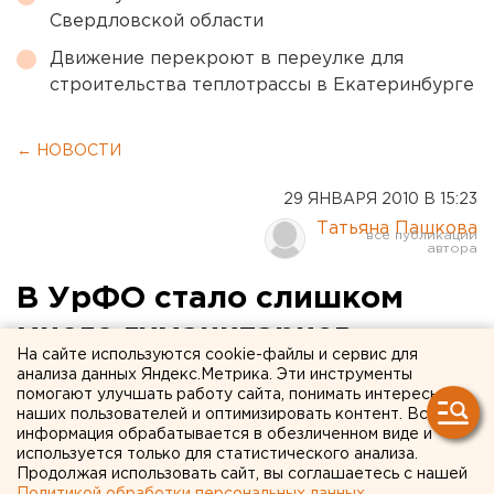
Свердловской области
Движение перекроют в переулке для
строительства теплотрассы в Екатеринбурге
← НОВОСТИ
29 ЯНВАРЯ 2010 В 15:23
Татьяна Пашкова
В УрФО стало слишком
много гуманитариев
На сайте используются cookie-файлы и сервис для
анализа данных Яндекс.Метрика. Эти инструменты
В Уральском федеральном округе наблюдается
помогают улучшать работу сайта, понимать интересы
переизбыток специалистов гуманитарной сферы.
наших пользователей и оптимизировать контент. Вся
информация обрабатывается в обезличенном виде и
используется только для статистического анализа.
В Уральском федеральном округе наблюдается
Продолжая использовать сайт, вы соглашаетесь с нашей
переизбыток специалистов гуманитарной сферы. Об