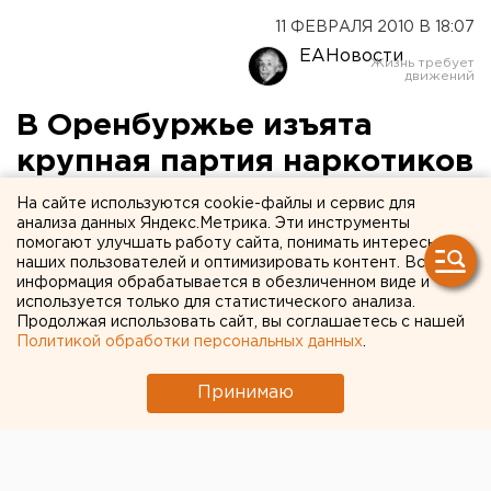
11 ФЕВРАЛЯ 2010 В 18:07
ЕАНовости
В Оренбуржье изъята
крупная партия наркотиков
На сайте используются cookie-файлы и сервис для
В Оренбуржье изъята крупная партия
анализа данных Яндекс.Метрика. Эти инструменты
наркотиков, сообщили агентству ЕАН в пресс-
помогают улучшать работу сайта, понимать интересы
наших пользователей и оптимизировать контент. Вся
службе УВД по Оренбургской области.
информация обрабатывается в обезличенном виде и
используется только для статистического анализа.
В Оренбуржье изъята крупная партия наркотиков,
Продолжая использовать сайт, вы соглашаетесь с нашей
сообщили агентству ЕАН в пресс-службе УВД по
Политикой обработки персональных данных
.
Оренбургской области.
Принимаю
Сотрудниками ОВД по МО Соль-Илецку и Соль-
Илецкому району, в ходе проведения мероприятий
по задержанию контрабандистов, был остановлен
грузовой автомобиль «Газель». В кузове автомобиля