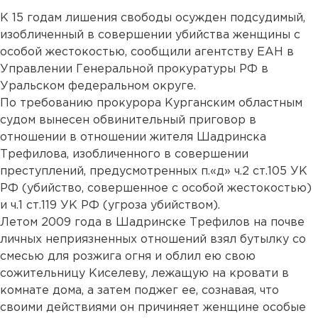
К 15 годам лишения свободы осужден подсудимый,
изобличенный в совершении убийства женщины с
особой жестокостью, сообщили агентству ЕАН в
Управлении Генеральной прокуратуры РФ в
Уральском федеральном округе.
По требованию прокурора Курганским областным
судом вынесен обвинительный приговор в
отношении в отношении жителя Шадринска
Трефилова, изобличенного в совершении
преступлений, предусмотренных п.«д» ч.2 ст.105 УК
РФ (убийство, совершенное с особой жестокостью)
и ч.1 ст.119 УК РФ (угроза убийством).
Летом 2009 года в Шадринске Трефилов на почве
личных неприязненных отношений взял бутылку со
смесью для розжига огня и облил ею свою
сожительницу Киселеву, лежащую на кровати в
комнате дома, а затем поджег ее, сознавая, что
своими действиями он причиняет женщине особые