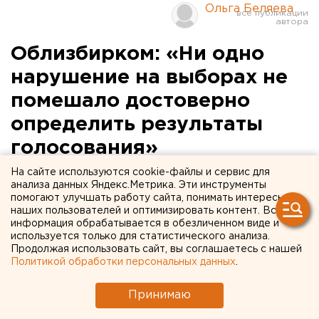
Ольга Беляева
Облизбирком: «Ни одно
нарушение на выборах не
помешало достоверно
определить результаты
голосования»
На сайте используются cookie-файлы и сервис для
Ни одно нарушение в день выборов в
анализа данных Яндекс.Метрика. Эти инструменты
помогают улучшать работу сайта, понимать интересы
Свердловской области не помешало достоверно
наших пользователей и оптимизировать контент. Вся
определить результаты голосования, сообщили
информация обрабатывается в обезличенном виде и
агентству ЕАН в Областной избирательной
используется только для статистического анализа.
Продолжая использовать сайт, вы соглашаетесь с нашей
комиссии.
Политикой обработки персональных данных
.
Ни одно нарушение в день выборов в Свердловской
Принимаю
области не помешало достоверно определить
результаты голосования, сообщили агентству ЕАН в