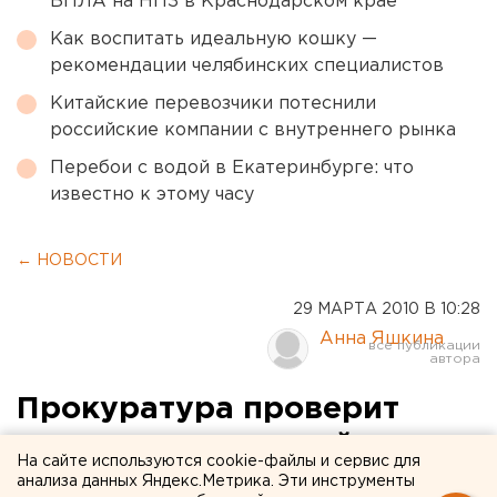
БПЛА на НПЗ в Краснодарском крае
Как воспитать идеальную кошку —
рекомендации челябинских специалистов
Китайские перевозчики потеснили
российские компании с внутреннего рынка
Перебои с водой в Екатеринбурге: что
известно к этому часу
← НОВОСТИ
29 МАРТА 2010 В 10:28
Анна Яшкина
Прокуратура проверит
законность милицейского
На сайте используются cookie-файлы и сервис для
вторжения в детский сад №
анализа данных Яндекс.Метрика. Эти инструменты