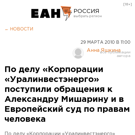
[18+]
РОССИЯ
Екатеринбург
← НОВОСТИ
Челябинск
29 МАРТА 2010 В 11:00
Курган
Анна Яшкина
Оренбург
По делу «Корпорации
«Уралинвестэнерго»
поступили обращения к
Александру Мишарину и в
Европейский суд по правам
человека
По делу «Корпорации «Уралинвестэнерго»