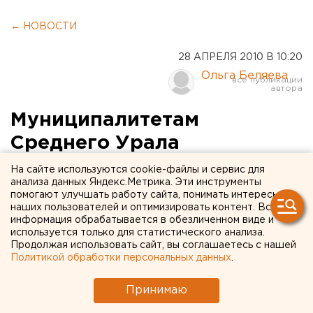
← НОВОСТИ
28 АПРЕЛЯ 2010 В 10:20
Ольга Беляева
Муниципалитетам
Среднего Урала
рекомендовано закончить
На сайте используются cookie-файлы и сервис для
анализа данных Яндекс.Метрика. Эти инструменты
отопительный сезон после
помогают улучшать работу сайта, понимать интересы
наших пользователей и оптимизировать контент. Вся
10 мая
информация обрабатывается в обезличенном виде и
используется только для статистического анализа.
Министерство энергетики и ЖКХ Свердловской
Продолжая использовать сайт, вы соглашаетесь с нашей
Политикой обработки персональных данных
.
области рекомендует муниципальным
образованиям области завершить отопительный
Принимаю
сезон после 10 мая с учетом температуры