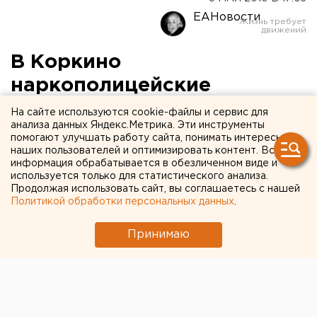
ЕАНовости
В Коркино
наркополицейские
накрыли семейную
На сайте используются cookie-файлы и сервис для
анализа данных Яндекс.Метрика. Эти инструменты
парочку, промышлявшую
помогают улучшать работу сайта, понимать интересы
наших пользователей и оптимизировать контент. Вся
торговлей героином
информация обрабатывается в обезличенном виде и
используется только для статистического анализа.
В апреле всеми правоохранительными органами
Продолжая использовать сайт, вы соглашаетесь с нашей
Политикой обработки персональных данных
.
Челябинской области изъято у преступников
более 29 килограммов героина, сообщили
Принимаю
агентству ЕАН в Управлении Федеральной
службы РФ по контролю за оборотом
наркотиков по Челябинской области.
В апреле всеми правоохранительными органами