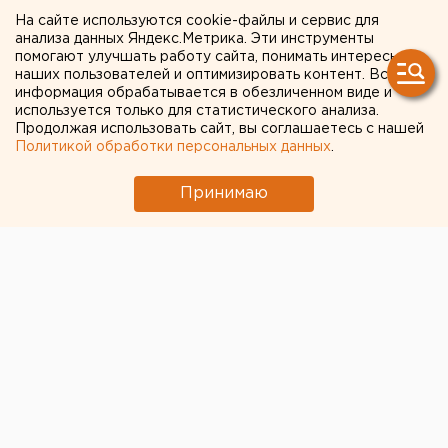
коммерческих
На сайте используются cookie-файлы и сервис для
предложений по решению
анализа данных Яндекс.Метрика. Эти инструменты
помогают улучшать работу сайта, понимать интересы
проблемы кислых вод
наших пользователей и оптимизировать контент. Вся
информация обрабатывается в обезличенном виде и
Левихинского рудника
используется только для статистического анализа.
Продолжая использовать сайт, вы соглашаетесь с нашей
Политикой обработки персональных данных
.
Министерство природных ресурсов
Свердловской области объявило конкурс
Принимаю
коммерческих предложений по решению
проблемы очистки кислых шахтных вод
остановленного Левихинского рудника,
сообщили агентству ЕАН в пресс-службе
ведомства.
Министерство природных ресурсов Свердловской
области объявило конкурс коммерческих
предложений по решению проблемы очистки
кислых шахтных вод остановленного Левихинского
рудника, сообщили агентству ЕАН в пресс-службе