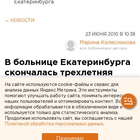
Екатеринбурга
← НОВОСТИ
23 ИЮНЯ 2010 В 10:38
Марина Колесникова
В больнице Екатеринбурга
скончалась трехлетняя
воспитанница детского
На сайте используются cookie-файлы и сервис для
анализа данных Яндекс.Метрика. Эти инструменты
сада «Ладушки»
помогают улучшать работу сайта, понимать интересы
наших пользователей и оптимизировать контент. Вся
информация обрабатывается в обезличенном виде и
Накануне вечером в ГКБ № 40 Екатеринбурга
используется только для статистического анализа.
скончалась трехлетняя воспитанница детского
Продолжая использовать сайт, вы соглашаетесь с нашей
сада «Ладушки» Софья Карасёва, которая была
Политикой обработки персональных данных
.
доставлена из Карпинска в тяжелом состоянии,
сообщили агентству ЕАН в пресс-службе
Принимаю