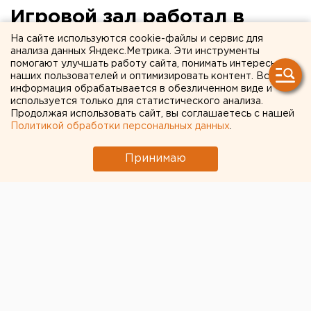
Игровой зал работал в
центре Екатеринбурга под
На сайте используются cookie-файлы и сервис для
анализа данных Яндекс.Метрика. Эти инструменты
прикрытием продажи
помогают улучшать работу сайта, понимать интересы
наших пользователей и оптимизировать контент. Вся
ручек по тысяче рублей.
информация обрабатывается в обезличенном виде и
используется только для статистического анализа.
ФОТО
Продолжая использовать сайт, вы соглашаетесь с нашей
Политикой обработки персональных данных
.
В Екатеринбурге на перекрестке улиц
Принимаю
Луначарского и Шевченко сегодня ночью пресечена
деятельность игорного заведения, сообщили
агентству ЕАН в пресс-службе прокуратуры
Свердловской области.
Зал игровых автоматов располагался на первом
этаже многоэтажного дома под вывеской «Магазин».
Ассортимент «торговой точки» был незатейлив и
состоял из шариковых ручек стоимостью тысяча
рублей, коробков спичек и зажигалок по более
«приемлемым» ценам (100 и 500 рублей