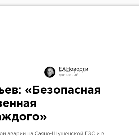
ЕАНовости
ьев: «Безопасная
венная
аждого»
й аварии на Саяно-Шушенской ГЭС и в