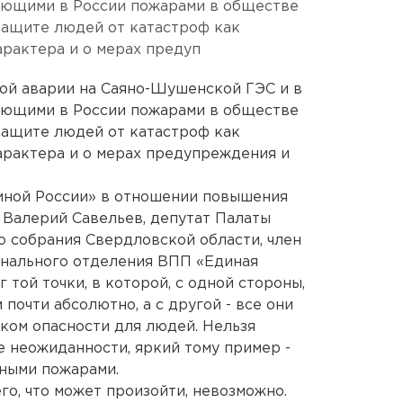
ующими в России пожарами в обществе
защите людей от катастроф как
арактера и о мерах предуп
й аварии на Саяно-Шушенской ГЭС и в
ующими в России пожарами в обществе
защите людей от катастроф как
характера и о мерах предупреждения и
иной России» в отношении повышения
 Валерий Савельев, депутат Палаты
 собрания Свердловской области, член
нального отделения ВПП «Единая
 той точки, в которой, с одной стороны,
почти абсолютно, а с другой - все они
иком опасности для людей. Нельзя
е неожиданности, яркий тому пример -
тными пожарами.
его, что может произойти, невозможно.