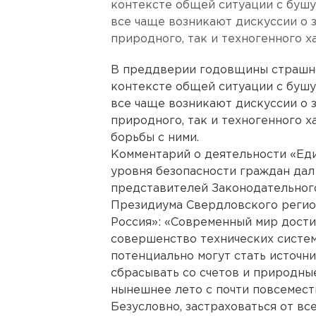
контексте общей ситуации с буш
все чаще возникают дискуссии о 
природного, так и техногенного х
В преддверии годовщины страшно
контексте общей ситуации с буш
все чаще возникают дискуссии о 
природного, так и техногенного 
борьбы с ними.
Комментарий о деятельности «Ед
уровня безопасности граждан дал
представителей Законодательного
Президиума Свердловского регио
Россия»: «Современный мир достиг
совершенство технических систем 
потенциально могут стать источн
сбрасывать со счетов и природны
нынешнее лето с почти повсемес
Безусловно, застраховаться от вс